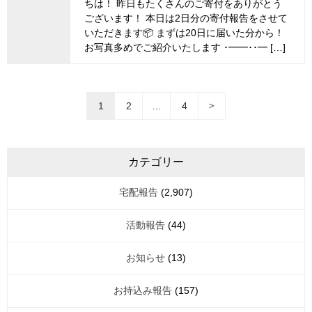
ちは！ 昨日もたくさんのご寄付をありがとう
ございます！ 本日は2日分の寄付報告をさせて
いただきます📦 まずは20日に届いた分から！
お写真多めでご紹介いたします ･━━･･━ […]
投
＞
1
2
…
4
稿
ナ
ビ
カテゴリー
ゲ
宅配報告
(2,907)
ー
シ
活動報告
(44)
ョ
ン
お知らせ
(13)
お持込み報告
(157)