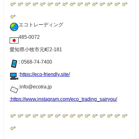
エコトレーディング
485-0072
愛知県小牧市元町2-181
: 0568-74-7400
:
https://eco-friendly.site/
:info@ecotra.jp
:
https://www.instagram.com/eco_trading_sairyou/