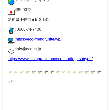
485-0072
愛知県小牧市元町2-181
: 0568-74-7400
:
https://eco-friendly.site/wp/
:info@ecotra.jp
:
https://www.instagram.com/eco_trading_sairyou/